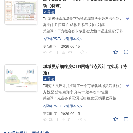
衡（特邀）
AI导读
”
“
针对极端雷暴场景下传统多模算法失效及卡尔曼方案
乔京帅,许恒迎,白成林,许雅云,刘红,刘婷
复杂度过高的问题，介绍了一种融合低复杂度平方根容
关键词：
平方根容积卡尔曼滤波;概率星座整形;子带处理;最小均方算法
积卡尔曼滤波与子带处理的两阶段偏振损伤均衡方案，
该方案在显著降低复杂度的同时，保持了优异的偏振损
<网络PDF>
<引用本文>
伤联合均衡能力与抗噪性能，为极端场景下的偏振损伤
更新时间：
2026-06-15
”
均衡提供了一种可靠的解决方案。
45
|
93
|
0
城域灵活细粒度OTN网络节点设计与实现（特
邀）
AI导读
”
“
研究人员设计并搭建了一个可承载城域灵活细粒度业
方毅,潘必韬,葛翔宇,郑涛宁,姚亭屹,李佳园
务的OTN网络节点，介绍了其在光通信领域的研究进
关键词：
光业务单元;灵活细粒度;无损带宽调整
展，该团队实现了OSU层级的细粒度业务承载并优化
了编码方案，为提升带宽资源利用率和业务灵活性提供
<网络PDF>
<引用本文>
”
了新方案。
更新时间：
2026-06-15
20
|
2
|
0