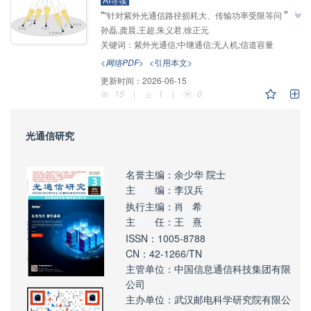
”
“
"针对紫外光通信路径损耗大、传输功率受限等问
孙磊,龚晨,王超,朱义君,徐正元
题"，研究团队探索了无人机作为紫外中继节点的最优
关键词：
紫外光通信;中继通信;无人机;信道容量
部署课题，验证了差分进化算法的有效性，为紫外通信
”
网络建设提供了解决方案。
<网络PDF>
<引用本文>
更新时间：
2026-06-15
15
|
1
|
0
光
通信研究
名誉主编：余少华 院士
主
编：李汉兵
执行主编：肖 希
主
任：王 熹
ISSN：1005-8788
CN：42-1266/TN
主管单位：中国信息通信科技集团有限
公司
主办单位：武汉邮电科学研究院有限公