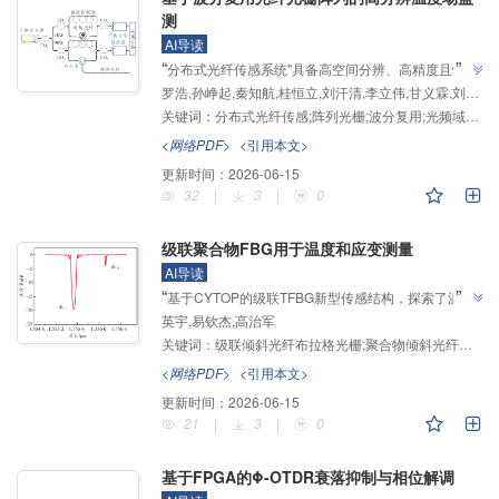
测
AI导读
”
“
分布式光纤传感系统"具备高空间分辨、高精度且快速
罗浩,孙峥起,秦知航,桂恒立,刘汗清,李立伟,甘义霖,刘恺萌,肖翔鹏,闫志君
的分布式测温能力，为电缆接头处的温度监测提供了新
关键词：
分布式光纤传感;阵列光栅;波分复用;光频域反射;温度检测
的解决方案，对保障配电网络安全稳定运行具有重要意
义"，研究人员构建了基于WDM-UWFBG阵列的电缆温
<网络PDF>
<引用本文>
”
度监测系统，将分布式温度场解调速度提高了21倍。
更新时间：
2026-06-15
32
|
3
|
0
级联聚合物FBG用于温度和应变测量
AI导读
”
“
基于CYTOP的级联TFBG新型传感结构，探索了温度
英宇,易钦杰,高治军
与应变双参数同时精确测量的课题，为解决光纤传感交
关键词：
级联倾斜光纤布拉格光栅;聚合物倾斜光纤光栅;温度;应变
叉敏感问题提供解决方案，为聚合物倾斜光纤光栅传感
”
开辟了新方向。
<网络PDF>
<引用本文>
更新时间：
2026-06-15
21
|
3
|
0
基于FPGA的Φ-OTDR衰落抑制与相位解调