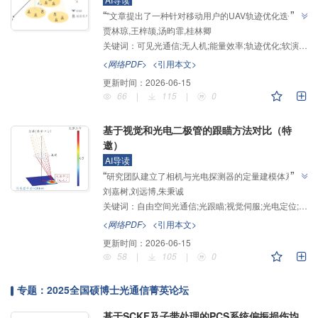
”
“
"文章提出了一种针对移动用户的UAV轨迹优化迭代算
贾林琼,王梓颉,汤昀霏,桂林卿
法"，介绍了其在可见光通信辅助无人机网络能效提升
关键词：
可见光通信;无人机;能量效率;轨迹优化;软演员-评论家算法
领域的研究进展，研究团队建立了UAV动态位置调整与
能耗联合优化体系，为解决无人机有限机载能量分配问
<网络PDF>
<引用本文>
”
题提供解决方案。
更新时间：
2026-06-15
66
|
115
|
0
基于视觉和光电二极管的跟瞄方法对比（特
邀）
AI导读
”
“
研究团队建立了相机与光电探测器的定量建模体系，
刘嘉树,刘远博,朱秉诚
探索了高动态场景下两类传感器的跟瞄特性差异，"从
关键词：
自由空间光通信;光跟瞄;视觉伺服;光电定位;比例-积分-微分控制
理论和实验两方面证实了相机跟瞄系统与PD跟瞄系统
的互补特性，说明了视觉粗捕获与光电精跟踪在实际工
<网络PDF>
<引用本文>
程中的必要性"，为构建高鲁棒性的空地光链路提供了
更新时间：
2026-06-15
”
理论基础和实验数据。
58
|
105
|
0
专题：2025全国硕博士光通信菁英论坛
基于SCKF及子带处理的PCS系统偏振损伤均