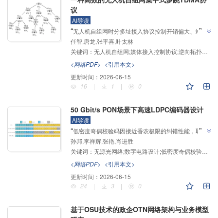
议
AI导读
”
“
无人机自组网时分多址接入协议控制开销偏大、端到
任智,唐龙,张平喜,叶太林
端时延偏长和时隙利用率偏低等问题，介绍了其在无人
关键词：
无人机自组网;媒体接入控制协议;逆向拓扑排序;时隙融合
机集群通信领域的研究进展，研究团队建立了逆向拓扑
排序的时空资源映射机制，为解决树形拓扑网络场景下
<网络PDF>
<引用本文>
”
的高效通信问题提供解决方案。
更新时间：
2026-06-15
16
|
1
|
0
50 Gbit/s PON场景下高速LDPC编码器设计
AI导读
”
“
低密度奇偶校验码因接近香农极限的纠错性能，取代
孙邦,李祥辉,张艳,肖进胜
里德-所罗门码成为50 Gbit/s无源光网络场景下新的前
关键词：
无源光网络;数字电路设计;低密度奇偶校验码;高速编码器
向纠错码，但是其本身编码以及协议中译码矩阵的高复
杂性使其难以在硬件上实现，介绍了其在高速光通信领
<网络PDF>
<引用本文>
域的研究进展，研究团队改进了RU编码算法并设计了
更新时间：
2026-06-15
3段式流水线高速编码架构，为解决50 Gbit/s PON场景
24
|
3
|
0
”
中LDPC编码器硬件部署难题提供解决方案。
基于OSU技术的政企OTN网络架构与业务模型