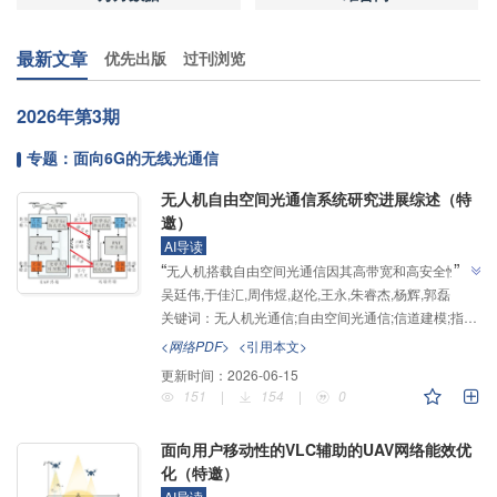
最新文章
优先出版
过刊浏览
2026年
第3期
专题：面向6G的无线光通信
无人机自由空间光通信系统研究进展综述（特
邀）
AI导读
”
“
无人机搭载自由空间光通信因其高带宽和高安全性，
吴廷伟,于佳汇,周伟煜,赵伦,王永,朱睿杰,杨辉,郭磊
成为空天地海一体化通信体系里关键的研究方向，介绍
关键词：
无人机光通信;自由空间光通信;信道建模;指向-捕获-跟踪
了其在无人机光通信领域的研究进展，研究人员梳理了
信道建模与指向捕获跟踪技术的发展现状，为应急通信
<网络PDF>
<引用本文>
”
与远距离回传等应用场景的工程建设奠定了基础。
更新时间：
2026-06-15
151
|
154
|
0
面向用户移动性的VLC辅助的UAV网络能效优
化（特邀）
AI导读