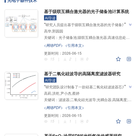
光电子器件技术
基于级联互耦合激光器的光子储备池计算系统
AI导读
”
“
研究人员提出基于级联互耦合激光器的光子储备池计
高华,郭园园
算系统，验证了双层结构比单层结构具有更优异的信息
”
关键词：
光子储备池;级联互耦合激光器;高速信息处理;Santa-Fe;非线性自回归
处理能力，为高速信息处理系统的设计提供了参考。
<网络PDF>
<引用本文>
更新时间：
2026-06-15
15
|
2
|
0
基于二氧化硅波导的高隔离度滤波器研究
AI导读
”
“
研究团队设计制备了一款硅基二氧化硅滤波器芯片，
高莉,洪乾,尹小杰,蔡婷
采用2×2光耦合器级联设计，为解决传统的滤波器芯片
关键词：
滤波器;二氧化硅光波导;光耦合器;高隔离度;低传输损耗
传输损耗高和隔离度低等问题提供解决方案，该芯片传
输损耗小于1 dB，隔离度最高可达42.15 dB，有广阔
<网络PDF>
<引用本文>
”
的发展前景。
更新时间：
2026-06-15
15
|
1
|
0
基于SnO
涂层SDNS光纤气体传感器研究