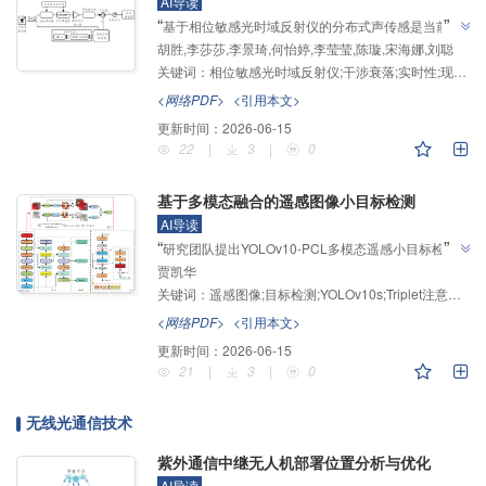
AI导读
”
“
基于相位敏感光时域反射仪的分布式声传感是当前学
胡胜,李莎莎,李景琦,何怡婷,李莹莹,陈璇,宋海娜,刘聪
术与产业界的热点，介绍了其在实时光纤传感领域的研
关键词：
相位敏感光时域反射仪;干涉衰落;实时性;现场可编程门阵列
究进展，研究团队建立了基于FPGA的实时分布式光纤
声传感系统，为解决信号衰落与海量数据处理问题提供
<网络PDF>
<引用本文>
”
解决方案。
更新时间：
2026-06-15
22
|
3
|
0
基于多模态融合的遥感图像小目标检测
AI导读
”
“
研究团队提出YOLOv10-PCL多模态遥感小目标检测
贾凯华
模型，"通过多模态融合、注意力机制和损失函数优
关键词：
遥感图像;目标检测;YOLOv10s;Triplet注意力机制;损失函数
化，提升了检测精度和鲁棒性"，在VEDAI数据集上
mAP50达79.8%，参数量仅6.72 MB，检测速度118 
<网络PDF>
<引用本文>
FPS，为复杂背景下遥感小目标实时检测提供了高效解
更新时间：
2026-06-15
”
决方案。
21
|
3
|
0
无线光通信技术
紫外通信中继无人机部署位置分析与优化
AI导读