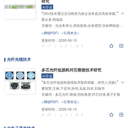
研究
AI导读
”
“
OSU技术通过灵活映射为政企业务提供高效承载方
晁夫君,荆瑞泉
案，解决了OTN在小颗粒业务承载中的不足，实验表
关键词：
光业务单元;系统架构;业务模型;目标网络架构;业务承载方案
明其可显著减少带宽浪费、降低传输时延，100 Gbit/s
端口可承载4000条专线，为突破政企OTN专线业务瓶
<网络PDF>
<引用本文>
”
颈提供了有效途径。
更新时间：
2026-06-15
17
|
2
|
0
光纤光缆技术
多芯光纤低损耗对芯熔接技术研究
AI导读
”
“
多芯光纤低损耗接续技术取得突破，研究人员验证了
董智慧,王林,于若玮,孙伟,吴超,刘卓,刘振华
控制光纤端面切割角度和纤芯对齐精度对降低4芯光纤
关键词：
多芯光纤;熔接;切割角度;纤芯对准;离子扩散
熔接损耗的重要性，相关方法可推广至其他芯数更多的
光纤（如7芯光纤），为解决多芯光纤工程应用中的关
<网络PDF>
<引用本文>
”
键技术瓶颈提供解决方案。
更新时间：
2026-06-15
20
|
5
|
0