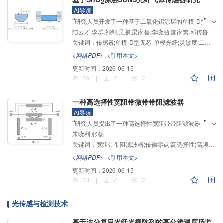
2
AI导读
”
“
研究人员开发了一种基于二氧化锡涂层的单模-D型无
陆云才,李群,邵剑,吴鹏,梁家碧,李晓涵,廖家繁,邓传鲁
芯-单模光纤结构的高灵敏度硫化氢传感器，建立了二
关键词：
传感器;单模-D型无芯-单模光纤;灵敏度;二氧化锡;多模干涉
氧化锡膜层折射率变化量与透射谱谐振波长漂移量的函
数关系，为电气设备中六氟化硫分解气体的有效检测提
<网络PDF>
<引用本文>
”
供了解决方案。
更新时间：
2026-06-15
15
|
1
|
0
一种高选择性宽阻带微带带阻滤波器
AI导读
”
“
研究人员提出了一种高选择性宽阻带带阻滤波器，介
朱晓利,张杨
绍了其在微波滤波器领域的研究进展，该团队建立了双
关键词：
宽阻带带阻滤波器;传输零点;高选择性;高频电磁仿真软件
路径四零点可控体系，通过3/4波长与1/4波长传输线组
合结构及谐振器耦合技术，实现了对阻带带宽和过渡带
<网络PDF>
<引用本文>
选择性的灵活调节，为高性能带阻滤波器设计提供了新
更新时间：
2026-06-15
”
解决方案。
13
|
7
|
0
光传感与检测技术
基于波分复用光纤光栅阵列的高分辨温度场监