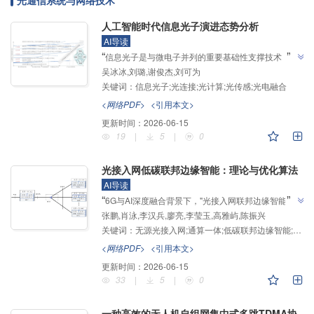
光通信系统与网络技术
人工智能时代信息光子演进态势分析
AI导读
”
“
信息光子是与微电子并列的重要基础性支撑技术，介
吴冰冰,刘璐,谢俊杰,刘可为
绍了其在光电融合领域的研究进展，专家探索了人工智
关键词：
信息光子;光连接;光计算;光传感;光电融合
能与信息光子相互促进及交叉融合发展趋势，为后摩尔
”
时代新赛道开辟提供了方向。
<网络PDF>
<引用本文>
更新时间：
2026-06-15
19
|
5
|
0
光接入网低碳联邦边缘智能：理论与优化算法
AI导读
”
“
6G与AI深度融合背景下，"光接入网联邦边缘智能"概
张鹏,肖泳,李汉兵,廖亮,李莹玉,高雅屿,陈振兴
念应运而生，研究人员建立了光接入网低碳联邦边缘智
关键词：
无源光接入网;通算一体;低碳联邦边缘智能;联邦学习收敛理论;交替凸搜索算法
能理论与实现路径，为解决高能耗与碳排放问题提供解
”
决方案。
<网络PDF>
<引用本文>
更新时间：
2026-06-15
33
|
5
|
0
一种高效的无人机自组网集中式多跳TDMA协